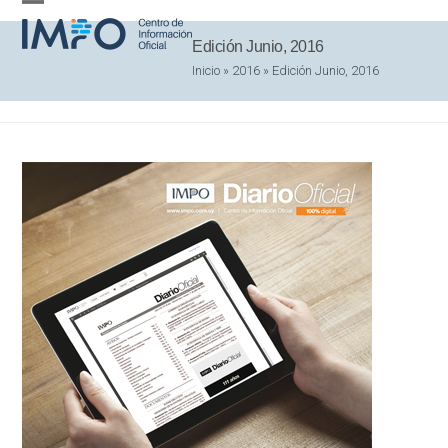
Skip
Open
Close
to
Edición Junio, 2016
mobile
mobile
content
Inicio
»
2016
»
Edición Junio, 2016
menu
menu