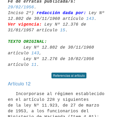
Fe de erratas publicada/s:
29/02/1956
.

Inciso 2º) 
redacción dada por:
 Ley Nº 
12.802 de 30/11/1960 artículo 
143
Ver vigencia:
 Ley Nº 12.376 de 
31/01/1957 artículo 
15
TEXTO ORIGINAL:

      Ley Nº 12.802 de 30/11/1960 
artículo 
143
,

      Ley Nº 12.276 de 10/02/1956 
artículo 
11
Referencias al artículo
Artículo 12
   Incorporase al régimen establecido 
en el artículo 228 y siguientes

de la ley Nº 11.923, de 27 de marzo 
de 1953, a los funcionarios del

Ministerio de Hacienda (Item 4.01); 