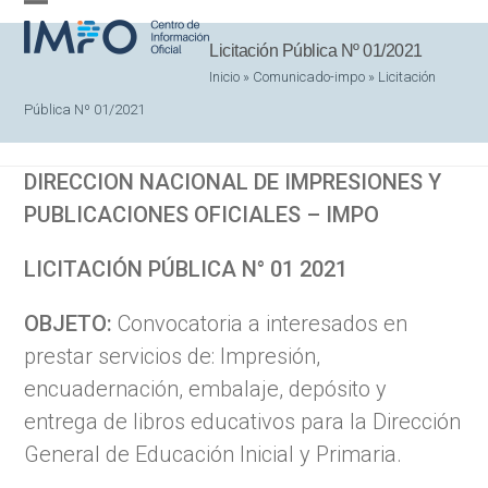
Skip
Open
Close
to
Licitación Pública Nº 01/2021
mobile
mobile
content
Inicio
»
Comunicado-impo
»
Licitación
menu
menu
Pública Nº 01/2021
DIRECCION NACIONAL DE IMPRESIONES Y
PUBLICACIONES OFICIALES – IMPO
LICITACIÓN PÚBLICA N° 01 2021
OBJETO:
Convocatoria a interesados en
prestar servicios de: Impresión,
encuadernación, embalaje, depósito y
entrega de libros educativos para la Dirección
General de Educación Inicial y Primaria.