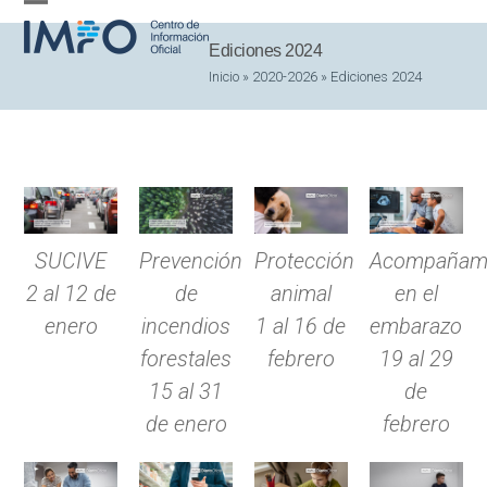
Skip
Open
Close
to
Ediciones 2024
mobile
mobile
content
Inicio
»
2020-2026
»
Ediciones 2024
menu
menu
SUCIVE
Prevención
Protección
Acompañami
2 al 12 de
de
animal
en el
enero
incendios
1 al 16 de
embarazo
forestales
febrero
19 al 29
15 al 31
de
de enero
febrero