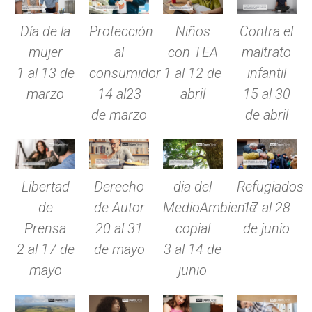
Día de la
Protección
Niños
Contra el
mujer
al
con TEA
maltrato
1 al 13 de
consumidor
1 al 12 de
infantil
marzo
14 al23
abril
15 al 30
de marzo
de abril
Libertad
Derecho
dia del
Refugiados
de
de Autor
MedioAmbiente
17 al 28
Prensa
20 al 31
copial
de junio
2 al 17 de
de mayo
3 al 14 de
mayo
junio