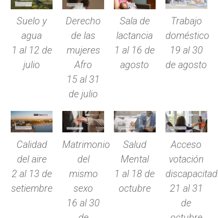
Suelo y
Derecho
Sala de
Trabajo
agua
de las
lactancia
doméstico
1 al 12 de
mujeres
1 al 16 de
19 al 30
julio
Afro
agosto
de agosto
15 al 31
de julio
Calidad
Matrimonio
Salud
Acceso
del aire
del
Mental
votación
2 al 13 de
mismo
1 al 18 de
discapacita
setiembre
sexo
octubre
21 al 31
16 al 30
de
de
octubre