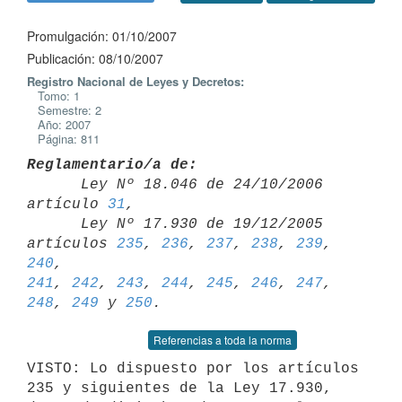
Promulgación: 01/10/2007
Publicación: 08/10/2007
Registro Nacional de Leyes y Decretos:
Tomo: 1
Semestre: 2
Año: 2007
Página: 811
Reglamentario/a de:

      Ley Nº 18.046 de 24/10/2006 
artículo 
31
,

      Ley Nº 17.930 de 19/12/2005 
artículos 
235
, 
236
, 
237
, 
238
, 
239
, 
240
241
, 
242
, 
243
, 
244
, 
245
, 
246
, 
247
, 
248
, 
249
 y 
250
Referencias a toda la norma
VISTO: Lo dispuesto por los artículos 
235 y siguientes de la Ley 17.930,
