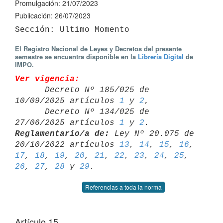
Promulgación: 21/07/2023
Publicación: 26/07/2023
El Registro Nacional de Leyes y Decretos del presente
semestre se encuentra disponible en la
Librería Digital
de
IMPO.
Ver vigencia:

      Decreto Nº 185/025 de 
10/09/2025 artículos 
1
 y 
2
,

      Decreto Nº 134/025 de 
27/06/2025 artículos 
1
 y 
2
Reglamentario/a de:
 Ley Nº 20.075 de 
20/10/2022 artículos 
13
, 
14
, 
15
, 
16
17
, 
18
, 
19
, 
20
, 
21
, 
22
, 
23
, 
24
, 
25
, 
26
, 
27
, 
28
 y 
29
Referencias a toda la norma
Artículo 15