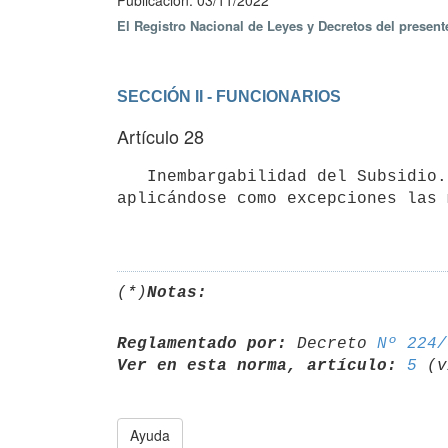
Publicación: 03/11/2022
El Registro Nacional de Leyes y Decretos del presen
SECCIÓN II - FUNCIONARIOS
Artículo 28
   Inembargabilidad del Subsidio. El subsidio por enfermedad previsto en la presente ley será inembargable, 
aplicándose como excepciones las 
(*)
Notas:
Reglamentado por:
 Decreto 
Nº 224/
Ver en esta norma, artículo:
5
Ayuda