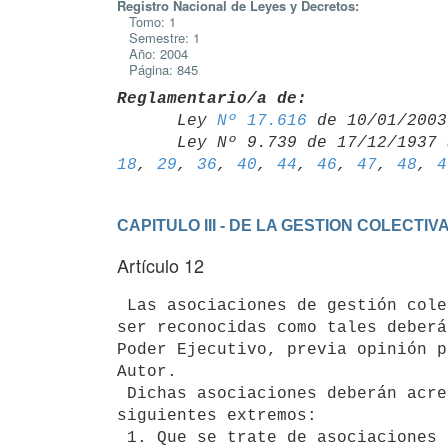
Registro Nacional de Leyes y Decretos:
Tomo: 1
Semestre: 1
Año: 2004
Página: 845
Reglamentario/a de:

      Ley 
Nº 17.616
 de 10/01/2003,
      Ley Nº 9.739 de 17/12/193
18
, 
29
, 
36
, 
40
, 
44
, 
46
, 
47
, 
48
, 
4
CAPITULO III - DE LA GESTION COLECTIV
Artículo 12
 Las asociaciones de gestión colectiva de derechos de autor que deseen 

ser reconocidas como tales deberá
Poder Ejecutivo, previa opinión p
Autor.

 Dichas asociaciones deberán acreditar en su solicitud de autorización los 

siguientes extremos:

 1. Que se trate de asociaciones civiles con personería jurídica, sin 
