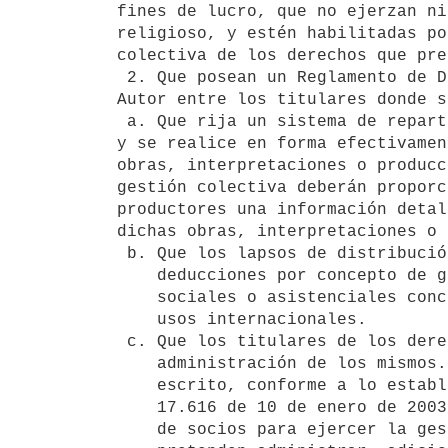
fines de lucro, que no ejerzan ni
religioso, y estén habilitadas po
colectiva de los derechos que pre
 2. Que posean un Reglamento de Distribución o Reparto de Derechos de 

Autor entre los titulares donde s
 a. Que rija un sistema de reparto equitativo que excluya la arbitrariedad 

y se realice en forma efectivamen
obras, interpretaciones o producc
gestión colectiva deberán proporc
productores una información detal
dichas obras, interpretaciones o 
 b. Que los lapsos de distribución no sean superiores a un año y que las

    deducciones por concepto de gastos administrativos y servicios

    sociales o asistenciales concuerden con lo realmente gastado y con los

    usos internacionales.

 c. Que los titulares de los derechos les hayan confiado la

    administración de los mismos. A tales efectos, constituirá prueba por

    escrito, conforme a lo establecido en el Artículo 24 de la Ley No.

    17.616 de 10 de enero de 2003, la existencia de un número suficiente

    de socios para ejercer la gestión colectiva de los derechos que
