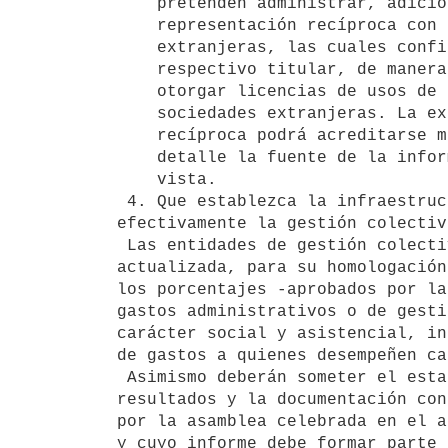
    pretenden administrar, adicionada a la existencia de contratos de

    representación recíproca con sociedades de gestión colectiva

    extranjeras, las cuales confirmarán contar entre sus asociados al

    respectivo titular, de manera que les sea jurídicamente posible

    otorgar licencias de usos de derechos administrados por esas

    sociedades extranjeras. La existencia de contratos de representación

    recíproca podrá acreditarse mediante certificación notarial que

    detalle la fuente de la información y los documentos tenidos a la

    vista.

 4. Que establezca la infraestructura necesaria para realizar 

efectivamente la gestión colectiv
 Las entidades de gestión colectiva deberán presentar en forma 

actualizada, para su homologación
los porcentajes -aprobados por la
gastos administrativos o de gesti
carácter social y asistencial, in
de gastos a quienes desempeñen ca
 Asimismo deberán someter el estado de situación patrimonial y de 

resultados y la documentación con
por la asamblea celebrada en el a
y cuyo informe debe formar parte 