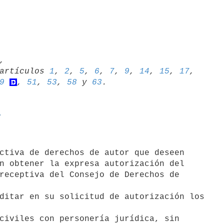


7 artículos 
1
, 
2
, 
5
, 
6
, 
7
, 
9
, 
14
, 
15
, 
17
, 
9
, 
51
, 
53
, 
58
 y 
63
A
n obtener la expresa autorización del 

receptiva del Consejo de Derechos de 
