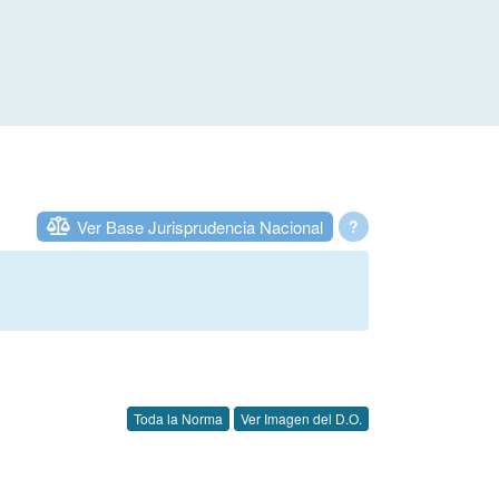
Ver Base Jurisprudencia Nacional
?
Toda la Norma
Ver Imagen del D.O.