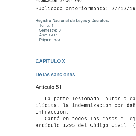
Publicación: 27/06/1940
Registro Nacional de Leyes y Decretos:
Tomo: 1
Semestre: 0
Año: 1937
Página: 873
CAPITULO X

De las sanciones
Artículo 51
   La parte lesionada, autor o causahabiente tiene acción civil para conseguir el cese de la actividad 
ilícita, la indemnización por dañ
infracción.

   Cabrá en todos los casos el ejercicio de la acción subrogatoria, de acuerdo con lo establecido por el 
artículo 1295 del Código Civil. (