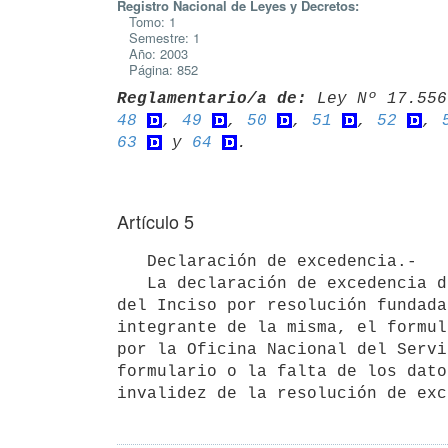
Registro Nacional de Leyes y Decretos:
Tomo: 1
Semestre: 1
Año: 2003
Página: 852
Reglamentario/a de:
 Ley Nº 17.556
48
, 
49
, 
50
, 
51
, 
52
, 
63
 y 
64
Artículo 5
   Declaración de excedencia.-

   La declaración de excedencia deberá ser resuelta por el Jerarca máximo 

del Inciso por resolución fundada
integrante de la misma, el formul
por la Oficina Nacional del Servi
formulario o la falta de los dato