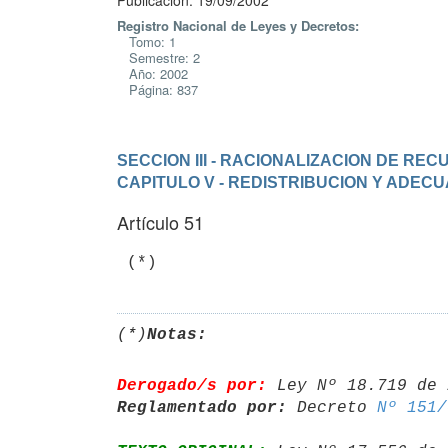
Publicación: 19/09/2002
Registro Nacional de Leyes y Decretos:
Tomo: 1
Semestre: 2
Año: 2002
Página: 837
SECCION III - RACIONALIZACION DE R
CAPITULO V - REDISTRIBUCION Y ADEC
Artículo 51
(*)
Notas:
Derogado/s por:
 Ley Nº 18.719 de 
Reglamentado por:
 Decreto 
Nº 151/