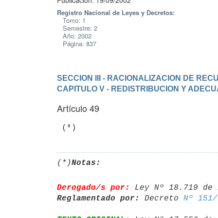
Publicación: 19/09/2002
Registro Nacional de Leyes y Decretos:
Tomo: 1
Semestre: 2
Año: 2002
Página: 837
SECCION III - RACIONALIZACION DE R
CAPITULO V - REDISTRIBUCION Y ADEC
Artículo 49
 (*)
(*)
Notas:
Derogado/s por:
 Ley Nº 18.719 de 
Reglamentado por:
 Decreto 
Nº 151/