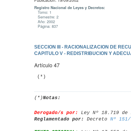
Publicación: 19/09/2002
Registro Nacional de Leyes y Decretos:
Tomo: 1
Semestre: 2
Año: 2002
Página: 837
SECCION III - RACIONALIZACION DE R
CAPITULO V - REDISTRIBUCION Y ADEC
Artículo 47
 (*)
(*)
Notas:
Derogado/s por:
 Ley Nº 18.719 de 
Reglamentado por:
 Decreto 
Nº 151/