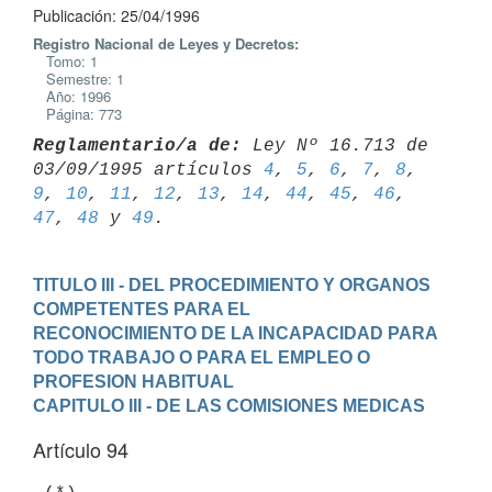
Publicación: 25/04/1996
Registro Nacional de Leyes y Decretos:
Tomo: 1
Semestre: 1
Año: 1996
Página: 773
Reglamentario/a de:
 Ley Nº 16.713 de 
03/09/1995 artículos 
4
, 
5
, 
6
, 
7
, 
8
, 
9
, 
10
, 
11
, 
12
, 
13
, 
14
, 
44
, 
45
, 
46
, 
47
, 
48
 y 
49
TITULO III - DEL PROCEDIMIENTO Y ORGANOS 
COMPETENTES PARA EL

RECONOCIMIENTO DE LA INCAPACIDAD PARA 
TODO TRABAJO O PARA EL EMPLEO O

PROFESION HABITUAL
CAPITULO III - DE LAS COMISIONES MEDICAS
Artículo 94