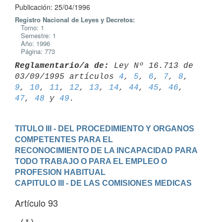
Publicación: 25/04/1996
Registro Nacional de Leyes y Decretos:
Tomo: 1
Semestre: 1
Año: 1996
Página: 773
Reglamentario/a de:
 Ley Nº 16.713 de 
03/09/1995 artículos 
4
, 
5
, 
6
, 
7
, 
8
, 
9
, 
10
, 
11
, 
12
, 
13
, 
14
, 
44
, 
45
, 
46
, 
47
, 
48
 y 
49
TITULO III - DEL PROCEDIMIENTO Y ORGANOS 
COMPETENTES PARA EL

RECONOCIMIENTO DE LA INCAPACIDAD PARA 
TODO TRABAJO O PARA EL EMPLEO O

PROFESION HABITUAL
CAPITULO III - DE LAS COMISIONES MEDICAS
Artículo 93