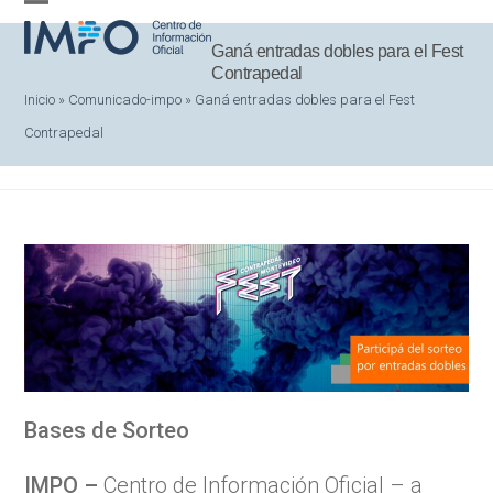
Skip
Open
Close
to
Ganá entradas dobles para el Fest
mobile
mobile
Contrapedal
content
menu
menu
Inicio
»
Comunicado-impo
»
Ganá entradas dobles para el Fest
Contrapedal
Bases de Sorteo
IMPO –
Centro de Información Oficial – a