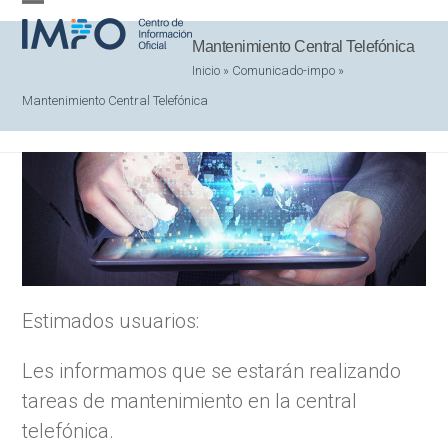
Skip
Open
Close
to
Mantenimiento Central Telefónica
mobile
mobile
content
Inicio
»
Comunicado-impo
»
menu
menu
Mantenimiento Central Telefónica
Estimados usuarios:
Les informamos que se estarán realizando
tareas de mantenimiento en la central
telefónica.