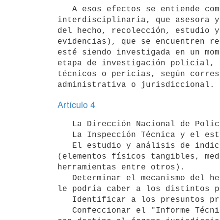
   A esos efectos se entiende como ciencia criminalística, aquella ciencia policial de carácter experimental e 
interdisciplinaria, que asesora y
del hecho, recolección, estudio y
evidencias), que se encuentren re
esté siendo investigada en un mom
etapa de investigación policial, 
técnicos o pericias, según corres
Artículo 4
   La Dirección Nacional de Policía Científica tendrá a su cargo:

   La Inspección Técnica y el estudio de la escena del hecho presuntamente delictivo.

   El estudio y análisis de indicios y evidencias materiales hallados en la escena y relacionados con el hecho 
(elementos físicos tangibles, med
herramientas entre otros).

   Determinar el mecanismo del hecho ("Cadena de la Evidencia"), y así establecer que grado de participación 
le podría caber a los distintos p
   Identificar a los presuntos protagonistas del hecho.

   Confeccionar el "Informe Técnico o "Informe Pericial" (según sea la etapa en la que se esté trabajando), 