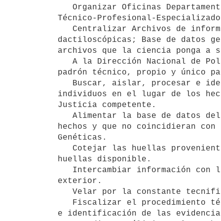
   Organizar Oficinas Departamentales, con personal especializado y medios materiales para asumir operaciones 
Técnico-Profesional-Especializado

   Centralizar Archivos de información en los que constarán: antecedentes, filiaciones, fotografías y fichas 
dactiloscópicas; Base de datos ge
archivos que la ciencia ponga a s
   A la Dirección Nacional de Policía Científica le compete verificar todo el sistema dactiloscópico bajo un 
padrón técnico, propio y único pa
   Buscar, aislar, procesar e identificar todo rastro biológico que indique la presencia de uno o varios 
individuos en el lugar de los hec
Justicia competente.

   Alimentar la base de datos del archivo criminal de "latentes" (perfiles aislados de los lugares de los 
hechos y que no coincidieran con 
Genéticas.

   Cotejar las huellas provenientes de los hechos presuntamente delictivos contra toda base de datos de 
huellas disponible.

   Intercambiar información con los Organismos de la Policía Nacional y con Organismos especializados del 
exterior.

   Velar por la constante tecnificación institucional y formación del personal.

   Fiscalizar el procedimiento técnico administrativo, cuyo fin primordial es la protección (de manera total), 
e identificación de las evidencia