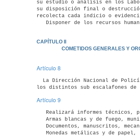
su estudio o análisis en los Labo
su disposición final o destrucció
recolecta cada indicio o evidenci
   Disponer de los recursos hum
CAPÍTULO II

Artículo 8
  La Dirección Nacional de Policía Científica estará integrada por personal Superior y de la Escala Básica, de 
Artículo 9
   Realizará informes técnicos, pericias y exámenes de laboratorio sobre:

   Armas blancas y de fuego, municiones, pólvora, explosivos, aparatos y objetos contundentes en general;

   Documentos, manuscritos, mecanografiados, impresos y convencionales; Libros y documentos comerciales;
