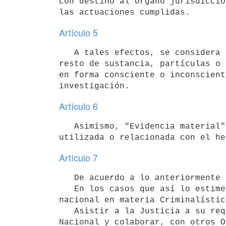
con destino al órgano jurisdiccio
Artículo 5
   A tales efectos, se considera "Indicio material", a todo rastro, señal, marca, huella, vestigio, mancha o 
resto de sustancia, partículas o 
en forma consciente o inconscient
Artículo 6
   Asimismo, "Evidencia material", es todo objeto material, arma, herramienta, instrumento o tecnología, 
Artículo 7
   De acuerdo a lo anteriormente expuesto, deberá:

   En los casos que así lo estime apropiado, asumir la Dirección y Supervisión de las operaciones a nivel 
nacional en materia Criminalística
   Asistir a la Justicia a su requerimiento o a solicitud de las Jefaturas y Direcciones de la Policía 
Nacional y colaborar, con otros O