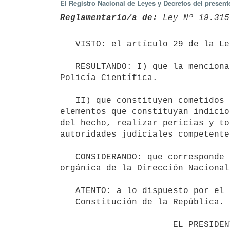
El Registro Nacional de Leyes y Decretos del presen
Reglamentario/a de:
 Ley Nº 19.315
   VISTO: el artículo 29 de la Ley Nro 19.315 de 18 de febrero de 2015.

   RESULTANDO: I) que la mencionada disposición legal establece los cometidos de la Dirección Nacional de 
Policía Científica. 

   II) que constituyen cometidos de la referida unidad policial recoger y analizar objetos, documentos y otros 
elementos que constituyan indicio
del hecho, realizar pericias y to
autoridades judiciales competentes
   CONSIDERANDO: que corresponde reglamentar la referida disposición legal, determinando la estructura 
orgánica de la Dirección Nacional
   ATENTO: a lo dispuesto por el artículo 168 numeral 4to del de la

   Constitución de la República. 

                      EL PRESIDENTE DE LA REPÚBLICA
