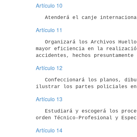
Artículo 10
Artículo 11
   Organizará los Archivos Huello gráficos y los de Marcas y Signos que considere útiles para asegurar la 
mayor eficiencia en la realizació
Artículo 12
   Confeccionará los planos, dibujos, croquis, etc. que de acuerdo con disposiciones en vigencia, deban 
Artículo 13
   Estudiará y escogerá los procedimientos analíticos y periciales que más convengan a las necesidades de 
Artículo 14