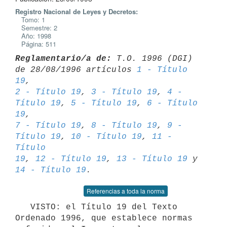
Registro Nacional de Leyes y Decretos:
Tomo: 1
Semestre: 2
Año: 1998
Página: 511
Reglamentario/a de:
 T.O. 1996 (DGI) 
de 28/08/1996 artículos 
1 - Título 
19
2 - Título 19
, 
3 - Título 19
, 
4 - 
Título 19
, 
5 - Título 19
, 
6 - Título 
19
7 - Título 19
, 
8 - Título 19
, 
9 - 
Título 19
, 
10 - Título 19
, 
11 - 
Título 

19
, 
12 - Título 19
, 
13 - Título 19
 y 
14 - Título 19
Referencias a toda la norma
   VISTO: el Título 19 del Texto 
Ordenado 1996, que establece normas
