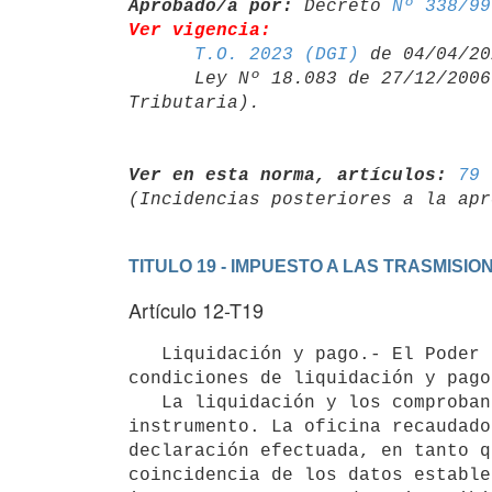
Aprobado/a por:
 Decreto 
Nº 338/99
Ver vigencia:
T.O. 2023 (DGI)
 de 04/04/20
      Ley Nº 18.083 de 27/12/20
Ver en esta norma, artículos:
79 
TITULO 19 - IMPUESTO A LAS TRASMISI
Artículo 12-T19
   Liquidación y pago.- El Poder Ejecutivo reglamentará la forma, plazo y

condiciones de liquidación y pago
   La liquidación y los comprobantes de pago se agregarán al respectivo

instrumento. La oficina recaudado
declaración efectuada, en tanto q
coincidencia de los datos estable