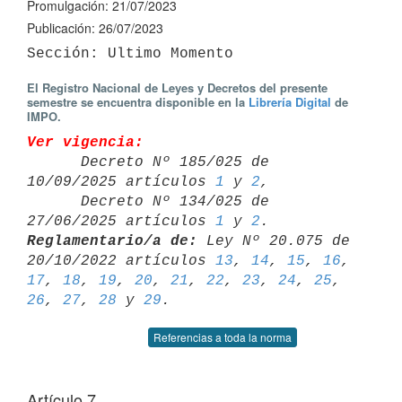
Promulgación: 21/07/2023
Publicación: 26/07/2023
El Registro Nacional de Leyes y Decretos del presente
semestre se encuentra disponible en la
Librería Digital
de
IMPO.
Ver vigencia:

      Decreto Nº 185/025 de 
10/09/2025 artículos 
1
 y 
2
,

      Decreto Nº 134/025 de 
27/06/2025 artículos 
1
 y 
2
Reglamentario/a de:
 Ley Nº 20.075 de 
20/10/2022 artículos 
13
, 
14
, 
15
, 
16
17
, 
18
, 
19
, 
20
, 
21
, 
22
, 
23
, 
24
, 
25
, 
26
, 
27
, 
28
 y 
29
Referencias a toda la norma
Artículo 7