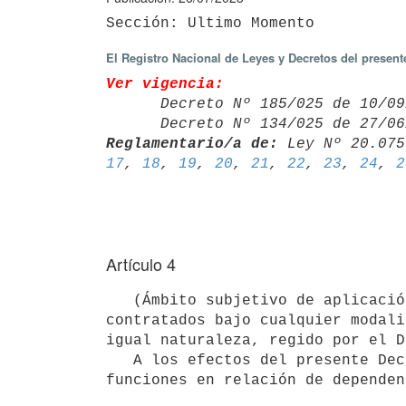
El Registro Nacional de Leyes y Decretos del presen
Ver vigencia:

      Decreto Nº 185/025 de 10
      Decreto Nº 134/025 de 27
Reglamentario/a de:
 Ley Nº 20.075
17
, 
18
, 
19
, 
20
, 
21
, 
22
, 
23
, 
24
, 
2
Artículo 4
   (Ámbito subjetivo de aplicación). El régimen que se reglamenta es aplicable a funcionarios presupuestados o 
contratados bajo cualquier modali
igual naturaleza, regido por el D
   A los efectos del presente Decreto, se consideran funcionarios, a todas aquellas personas que prestan 