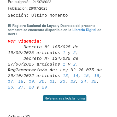
Promulgación: 21/07/2023
Publicación: 26/07/2023
El Registro Nacional de Leyes y Decretos del presente
semestre se encuentra disponible en la
Librería Digital
de
IMPO.
Ver vigencia:

      Decreto Nº 185/025 de 
10/09/2025 artículos 
1
 y 
2
,

      Decreto Nº 134/025 de 
27/06/2025 artículos 
1
 y 
2
Reglamentario/a de:
 Ley Nº 20.075 de 
20/10/2022 artículos 
13
, 
14
, 
15
, 
16
17
, 
18
, 
19
, 
20
, 
21
, 
22
, 
23
, 
24
, 
25
, 
26
, 
27
, 
28
 y 
29
Referencias a toda la norma
Artículo 32