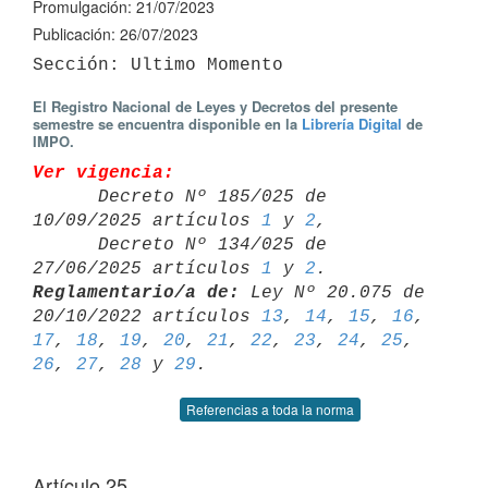
Promulgación: 21/07/2023
Publicación: 26/07/2023
El Registro Nacional de Leyes y Decretos del presente
semestre se encuentra disponible en la
Librería Digital
de
IMPO.
Ver vigencia:

      Decreto Nº 185/025 de 
10/09/2025 artículos 
1
 y 
2
,

      Decreto Nº 134/025 de 
27/06/2025 artículos 
1
 y 
2
Reglamentario/a de:
 Ley Nº 20.075 de 
20/10/2022 artículos 
13
, 
14
, 
15
, 
16
17
, 
18
, 
19
, 
20
, 
21
, 
22
, 
23
, 
24
, 
25
, 
26
, 
27
, 
28
 y 
29
Referencias a toda la norma
Artículo 25