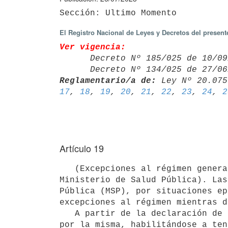
El Registro Nacional de Leyes y Decretos del presen
Ver vigencia:

      Decreto Nº 185/025 de 10
      Decreto Nº 134/025 de 27
Reglamentario/a de:
 Ley Nº 20.075
17
, 
18
, 
19
, 
20
, 
21
, 
22
, 
23
, 
24
, 
2
Artículo 19
   (Excepciones al régimen general del subsidio. Enfermedades enmarcadas en alerta sanitaria definida por el 
Ministerio de Salud Pública). Las
Pública (MSP), por situaciones ep
excepciones al régimen mientras d
   A partir de la declaración de emergencia sanitaria, el MSP establecerá un listado de patologías abarcadas 
por la misma, habilitándose a ten