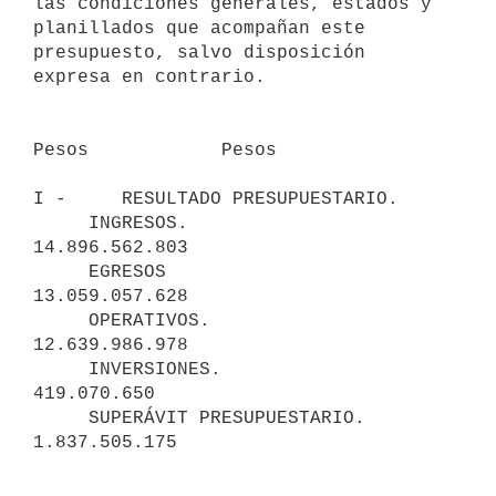
las condiciones generales, estados y 
planillados que acompañan este

presupuesto, salvo disposición 
expresa en contrario.

Pesos            Pesos

I -     RESULTADO PRESUPUESTARIO.

     INGRESOS.                                             
14.896.562.803

     EGRESOS                                               
13.059.057.628

     OPERATIVOS.                           
12.639.986.978

     INVERSIONES.                             
419.070.650

     SUPERÁVIT PRESUPUESTARIO.                              
1.837.505.175
