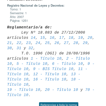
Registro Nacional de Leyes y Decretos:
Tomo: 1
Semestre: 1
Año: 2007
Página: 1251
Reglamentario/a de:

      Ley Nº 18.083 de 27/12/2006 
artículos 
14
, 
15
, 
16
, 
17
, 
18
, 
19
, 
20
, 
21
, 
22
, 
23
, 
24
, 
25
, 
26
, 
27
, 
28
, 
29
, 
30
, 
31
 y 
32
,

      T.O. 1996 (DGI) de 28/08/1996 
artículos 
1 - Título 10
, 
2 - Título 

10
, 
5 - Título 10
, 
6 - Título 10
, 
9 - 
Título 10
, 
9 - BIS Título 10
, 
11 - 

Título 10
, 
12 - Título 10
, 
13 - 
Título 10
, 
16 - Título 10
, 
18 - 
Título 10
19 - Título 10
, 
20 - Título 10
 y 
70 - 
Título 10
Referencias a toda la norma