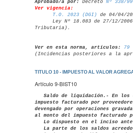
Aprobado/a por:
 Decreto 
Nº 338/99
Ver vigencia:
T.O. 2023 (DGI)
 de 04/04/20
      Ley Nº 18.083 de 27/12/20
Ver en esta norma, artículos:
79 
TITULO 10 - IMPUESTO AL VALOR AGRE
Artículo 9-BIST10
  Saldo de liquidación.- En los 
impuesto facturado por proveedore
devengado por operaciones gravada
al monto del impuesto facturado p
   Lo dispuesto en el inciso anterior no regirá para las operaciones de exportación.

   La parte de los saldos acreedores al cierre del ejercicio que provenga
