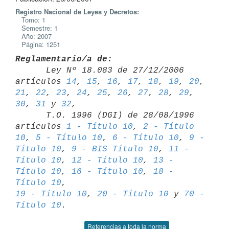
Registro Nacional de Leyes y Decretos:
Tomo: 1
Semestre: 1
Año: 2007
Página: 1251
Reglamentario/a de:

      Ley Nº 18.083 de 27/12/2006 
artículos 
14
, 
15
, 
16
, 
17
, 
18
, 
19
, 
20
, 
21
, 
22
, 
23
, 
24
, 
25
, 
26
, 
27
, 
28
, 
29
, 
30
, 
31
 y 
32
,

      T.O. 1996 (DGI) de 28/08/1996 
artículos 
1 - Título 10
, 
2 - Título 

10
, 
5 - Título 10
, 
6 - Título 10
, 
9 - 
Título 10
, 
9 - BIS Título 10
, 
11 - 

Título 10
, 
12 - Título 10
, 
13 - 
Título 10
, 
16 - Título 10
, 
18 - 
Título 10
19 - Título 10
, 
20 - Título 10
 y 
70 - 
Título 10
Referencias a toda la norma