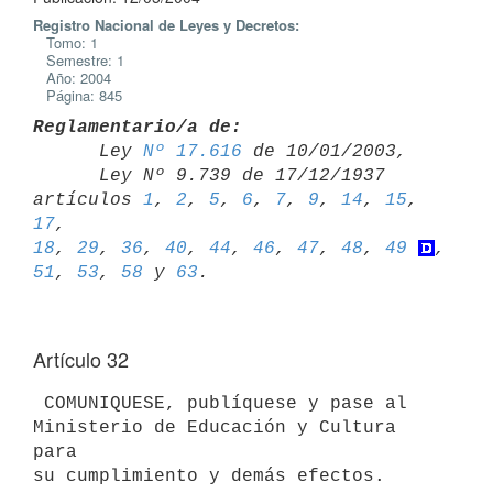
Registro Nacional de Leyes y Decretos:
Tomo: 1
Semestre: 1
Año: 2004
Página: 845
Reglamentario/a de:

      Ley 
Nº 17.616
 de 10/01/2003,

      Ley Nº 9.739 de 17/12/1937 
artículos 
1
, 
2
, 
5
, 
6
, 
7
, 
9
, 
14
, 
15
, 
17
, 
18
, 
29
, 
36
, 
40
, 
44
, 
46
, 
47
, 
48
, 
49
, 
51
, 
53
, 
58
 y 
63
Artículo 32
 COMUNIQUESE, publíquese y pase al 
Ministerio de Educación y Cultura 
para 
