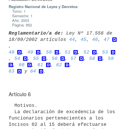
Registro Nacional de Leyes y Decretos:
Tomo: 1
Semestre: 1
Año: 2003
Página: 852
Reglamentario/a de:
 Ley Nº 17.556 de 
18/09/2002 artículos 
44
, 
45
, 
46
, 
47
48
, 
49
, 
50
, 
51
, 
52
, 
53
, 
54
, 
55
, 
56
, 
57
, 
58
, 
59
, 
60
, 
61
, 
62
63
 y 
64
Artículo 6
  Motivos.

  La declaración de excedencia de los 
funcionarios pertenecientes a los 

Incisos 02 al 15 deberá efectuarse 