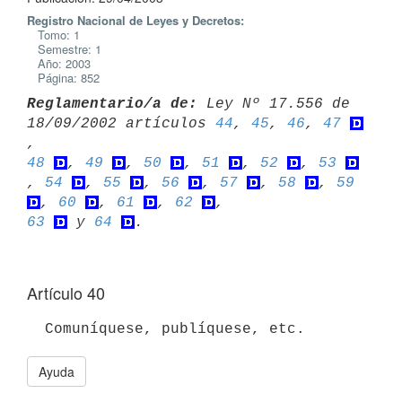
Registro Nacional de Leyes y Decretos:
Tomo: 1
Semestre: 1
Año: 2003
Página: 852
Reglamentario/a de:
 Ley Nº 17.556 de 
18/09/2002 artículos 
44
, 
45
, 
46
, 
47
48
, 
49
, 
50
, 
51
, 
52
, 
53
, 
54
, 
55
, 
56
, 
57
, 
58
, 
59
, 
60
, 
61
, 
62
63
 y 
64
Artículo 40
Ayuda