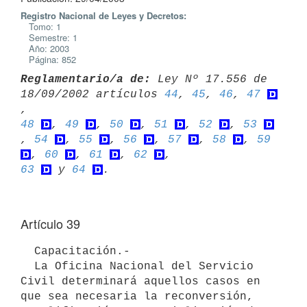
Registro Nacional de Leyes y Decretos:
Tomo: 1
Semestre: 1
Año: 2003
Página: 852
Reglamentario/a de:
 Ley Nº 17.556 de 
18/09/2002 artículos 
44
, 
45
, 
46
, 
47
48
, 
49
, 
50
, 
51
, 
52
, 
53
, 
54
, 
55
, 
56
, 
57
, 
58
, 
59
, 
60
, 
61
, 
62
63
 y 
64
Artículo 39
  Capacitación.-

  La Oficina Nacional del Servicio 
Civil determinará aquellos casos en

que sea necesaria la reconversión, 