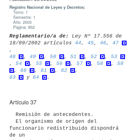
Registro Nacional de Leyes y Decretos:
Tomo: 1
Semestre: 1
Año: 2003
Página: 852
Reglamentario/a de:
 Ley Nº 17.556 de 
18/09/2002 artículos 
44
, 
45
, 
46
, 
47
48
, 
49
, 
50
, 
51
, 
52
, 
53
, 
54
, 
55
, 
56
, 
57
, 
58
, 
59
, 
60
, 
61
, 
62
63
 y 
64
Artículo 37
  Remisión de antecedentes.

  El organismo de origen del 
funcionario redistribuido dispondrá 
de un 
