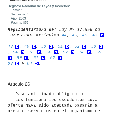
Registro Nacional de Leyes y Decretos:
Tomo: 1
Semestre: 1
Año: 2003
Página: 852
Reglamentario/a de:
 Ley Nº 17.556 de 
18/09/2002 artículos 
44
, 
45
, 
46
, 
47
48
, 
49
, 
50
, 
51
, 
52
, 
53
, 
54
, 
55
, 
56
, 
57
, 
58
, 
59
, 
60
, 
61
, 
62
63
 y 
64
Artículo 26
   Pase anticipado obligatorio.

   Los funcionarios excedentes cuya 
oferta haya sido aceptada pasarán a 

prestar servicios en el organismo de 