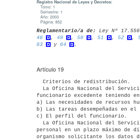
Registro Nacional de Leyes y Decretos:
Tomo: 1
Semestre: 1
Año: 2003
Página: 852
Reglamentario/a de:
 Ley Nº 17.556
48
, 
49
, 
50
, 
51
, 
52
, 
63
 y 
64
Artículo 19
  Criterios de redistribución.

  La Oficina Nacional del Servicio Civil procederá a redistribuir al 

funcionario excedente teniendo en
a) Las necesidades de recursos hu
b) Las tareas desempeñadas en el 
c) El perfil del funcionario.

  La Oficina Nacional del Servicio Civil deberá resolver la solicitud de 

personal en un plazo máximo de di
organismo solicitante los datos d