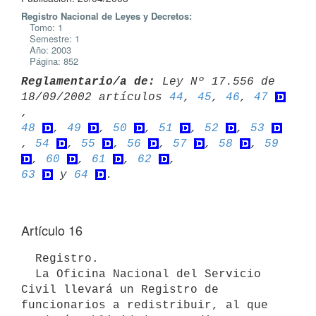
Registro Nacional de Leyes y Decretos:
Tomo: 1
Semestre: 1
Año: 2003
Página: 852
Reglamentario/a de:
 Ley Nº 17.556 de 
18/09/2002 artículos 
44
, 
45
, 
46
, 
47
48
, 
49
, 
50
, 
51
, 
52
, 
53
, 
54
, 
55
, 
56
, 
57
, 
58
, 
59
, 
60
, 
61
, 
62
63
 y 
64
Artículo 16
  Registro.

  La Oficina Nacional del Servicio 
Civil llevará un Registro de 

funcionarios a redistribuir, al que 