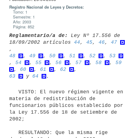
Registro Nacional de Leyes y Decretos:
Tomo: 1
Semestre: 1
Año: 2003
Página: 852
Reglamentario/a de:
 Ley Nº 17.556 de 
18/09/2002 artículos 
44
, 
45
, 
46
, 
47
48
, 
49
, 
50
, 
51
, 
52
, 
53
, 
54
, 
55
, 
56
, 
57
, 
58
, 
59
, 
60
, 
61
, 
62
63
 y 
64
   VISTO: El nuevo régimen vigente en 
materia de redistribución de 

funcionarios públicos establecido por 
la Ley 17.556 de 18 de setiembre de 

2002;

   RESULTANDO: Que la misma rige 