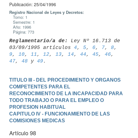
Publicación: 25/04/1996
Registro Nacional de Leyes y Decretos:
Tomo: 1
Semestre: 1
Año: 1996
Página: 773
Reglamentario/a de:
 Ley Nº 16.713 de 
03/09/1995 artículos 
4
, 
5
, 
6
, 
7
, 
8
, 
9
, 
10
, 
11
, 
12
, 
13
, 
14
, 
44
, 
45
, 
46
, 
47
, 
48
 y 
49
TITULO III - DEL PROCEDIMIENTO Y ORGANOS 
COMPETENTES PARA EL

RECONOCIMIENTO DE LA INCAPACIDAD PARA 
TODO TRABAJO O PARA EL EMPLEO O

PROFESION HABITUAL
CAPITULO IV - FUNCIONAMIENTO DE LAS 
COMISIONES MEDICAS
Artículo 98