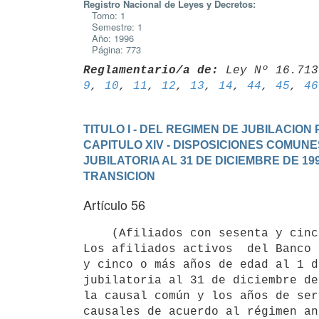
Registro Nacional de Leyes y Decretos:
Tomo: 1
Semestre: 1
Año: 1996
Página: 773
Reglamentario/a de:
 Ley Nº 16.713
9
, 
10
, 
11
, 
12
, 
13
, 
14
, 
44
, 
45
, 
46
TITULO I - DEL REGIMEN DE JUBILACIO
CAPITULO XIV - DISPOSICIONES COMUNE
JUBILATORIA AL 31 DE DICIEMBRE DE 1
TRANSICION
Artículo 56
    (Afiliados con sesenta y cinco años de edad con causal jubilatoria).

Los afiliados activos  del Banco 
y cinco o más años de edad al 1 d
jubilatoria al 31 de diciembre de
la causal común y los años de ser
causales de acuerdo al régimen an