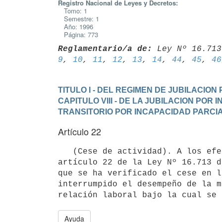
Registro Nacional de Leyes y Decretos:
Tomo: 1
Semestre: 1
Año: 1996
Página: 773
Reglamentario/a de:
 Ley Nº 16.713
9
, 
10
, 
11
, 
12
, 
13
, 
14
, 
44
, 
45
, 
46
TITULO I - DEL REGIMEN DE JUBILACIO
CAPITULO VIII - DE LA JUBILACION POR 
TRANSITORIO POR INCAPACIDAD PARCI
Artículo 22
   (Cese de actividad). A los efectos de lo dispuesto en el literal C) del

artículo 22 de la Ley Nº 16.713 d
que se ha verificado el cese en l
interrumpido el desempeño de la m
Ayuda