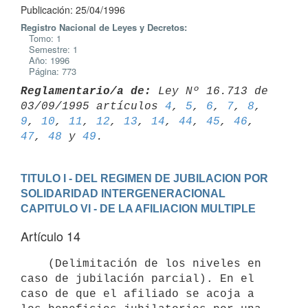
Publicación: 25/04/1996
Registro Nacional de Leyes y Decretos:
Tomo: 1
Semestre: 1
Año: 1996
Página: 773
Reglamentario/a de:
 Ley Nº 16.713 de 
03/09/1995 artículos 
4
, 
5
, 
6
, 
7
, 
8
, 
9
, 
10
, 
11
, 
12
, 
13
, 
14
, 
44
, 
45
, 
46
, 
47
, 
48
 y 
49
TITULO I - DEL REGIMEN DE JUBILACION POR 
SOLIDARIDAD INTERGENERACIONAL
CAPITULO VI - DE LA AFILIACION MULTIPLE
Artículo 14
    (Delimitación de los niveles en 
caso de jubilación parcial). En el

caso de que el afiliado se acoja a 