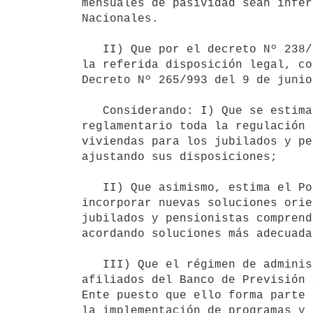
mensuales de pasividad sean infer
Nacionales.

   II) Que por el decreto Nº 238/989 del 17 de mayo de 1989, se reglamentó

la referida disposición legal, co
Decreto Nº 265/993 del 9 de junio
   Considerando: I) Que se estima conveniente unificar en un solo texto

reglamentario toda la regulación 
viviendas para los jubilados y pe
ajustando sus disposiciones;

   II) Que asimismo, estima el Poder Ejecutivo que por esta vía es posible

incorporar nuevas soluciones orie
jubilados y pensionistas comprend
acordando soluciones más adecuada
   III) Que el régimen de administración del sistema de viviendas para los

afiliados del Banco de Previsión 
Ente puesto que ello forma parte 
la implementación de programas y 