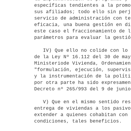
específicas tendientes a la promo
sus afiliados; todo ello sin perj
servicio de administración con te
eficacia, una buena gestión en di
este caso el fraccionamiento de l
parámetros para evaluar la gestió
   IV) Que ello no colide con lo dispuesto por el artículo 3º, numeral 1º

de la Ley Nº 16.112 del 30 de may
Ministeriode Vivienda, Ordenamien
"formulación, ejecución, supervis
y la instrumentación de la políti
por otra parte ha sido expresamen
Decreto nº 265/993 del 9 de junio
   V) Que en el mismo sentido resulta imperioso acelerar el ritmo de

entrega de viviendas a los pasivo
extender a quienes cohabitan con 
condiciones, tales beneficios.
