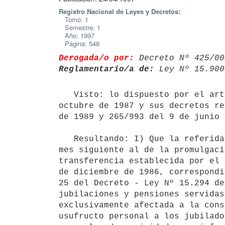
Registro Nacional de Leyes y Decretos:
Tomo: 1
Semestre: 1
Año: 1997
Página: 548
Derogada/o por:
 Decreto Nº 425/00
Reglamentario/a de:
 Ley Nº 15.900
   Visto: lo dispuesto por el artículo 7º de la Ley Nº 15.900 del 21 de

octubre de 1987 y sus decretos re
de 1989 y 265/993 del 9 de junio 
   Resultando: I) Que la referida norma legal, establece que a partir del

mes siguiente al de la promulgaci
transferencia establecida por el 
de diciembre de 1986, correspondi
25 del Decreto - Ley Nº 15.294 de
jubilaciones y pensiones servidas
exclusivamente afectada a la cons
usufructo personal a los jubilado