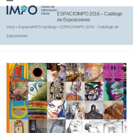
Skip
Open
Close
to
ESPACIOIMPO 2016 – Catálogo
mobile
mobile
de Exposiciones
content
menu
menu
Inicio
»
EspacioIMPO-catálogo
»
ESPACIOIMPO 2016 – Catálogo de
Exposiciones