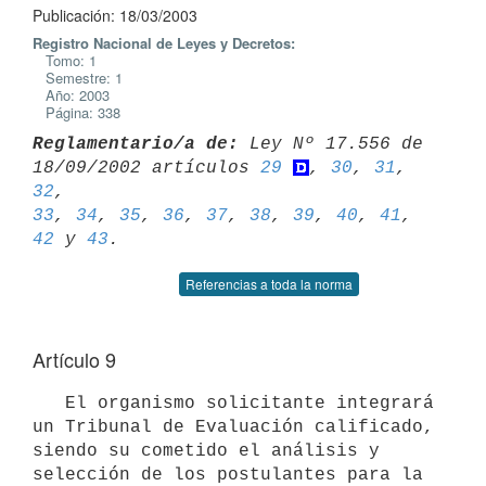
Publicación: 18/03/2003
Registro Nacional de Leyes y Decretos:
Tomo: 1
Semestre: 1
Año: 2003
Página: 338
Reglamentario/a de:
 Ley Nº 17.556 de 
18/09/2002 artículos 
29
, 
30
, 
31
, 
32
33
, 
34
, 
35
, 
36
, 
37
, 
38
, 
39
, 
40
, 
41
, 
42
 y 
43
Referencias a toda la norma
Artículo 9
   El organismo solicitante integrará 
un Tribunal de Evaluación calificado, 
siendo su cometido el análisis y 
selección de los postulantes para la 