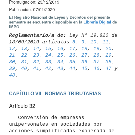
Promulgación: 23/12/2019
Publicación: 07/01/2020
El Registro Nacional de Leyes y Decretos del presente
semestre se encuentra disponible en la
Librería Digital
de
IMPO.
Reglamentario/a de:
 Ley Nº 19.820 de 
18/09/2019 artículos 
8
, 
9
, 
10
, 
11
, 
12
, 
13
, 
14
, 
15
, 
16
, 
17
, 
18
, 
19
, 
20
, 
21
, 
22
, 
23
, 
24
, 
25
, 
26
, 
27
, 
28
, 
29
, 
30
, 
31
, 
32
, 
33
, 
34
, 
35
, 
36
, 
37
, 
38
, 
39
, 
40
, 
41
, 
42
, 
43
, 
44
, 
45
, 
46
, 
47
 y 
48
CAPÍTULO VII - NORMAS TRIBUTARIAS
Artículo 32
   Conversión de empresas 
unipersonales en sociedades por 
acciones simplificadas exonerada de 