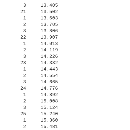
     3     13.405

    21     13.502

     1     13.603

     2     13.705

     3     13.806

    22     13.907

     1     14.013

     2     14.119

     3     14.226

    23     14.332

     1     14.443

     2     14.554

     3     14.665

    24     14.776

     1     14.892

     2     15.008

     3     15.124

    25     15.240

     1     15.360

     2     15.481
