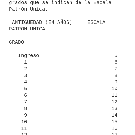
grados que se indican de la Escala 
Patrón Unica:

 ANTIGÜEDAD (EN AÑOS)     ESCALA 
PATRON UNICA

GRADO

   Ingreso                         5

     1                             6

     2                             7

     3                             8

     4                             9

     5                            10

     6                            11

     7                            12

     8                            13

     9                            14

    10                            15

    11                            16
