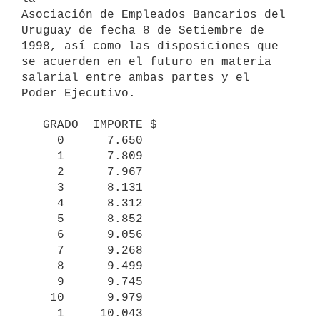
Asociación de Empleados Bancarios del 
Uruguay de fecha 8 de Setiembre de 

1998, así como las disposiciones que 
se acuerden en el futuro en materia 

salarial entre ambas partes y el 
Poder Ejecutivo.

   GRADO  IMPORTE $

     0      7.650

     1      7.809

     2      7.967

     3      8.131

     4      8.312

     5      8.852

     6      9.056

     7      9.268

     8      9.499

     9      9.745

    10      9.979

     1     10.043
