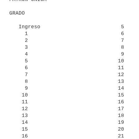
GRADO

   Ingreso                          5

     1                              6

     2                              7

     3                              8

     4                              9

     5                             10

     6                             11

     7                             12

     8                             13

     9                             14

    10                             15

    11                             16

    12                             17

    13                             18

    14                             19

    15                             20

    16                             21
