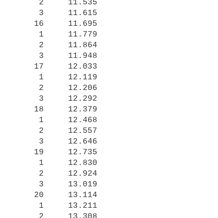
     2     11.535

     3     11.615

    16     11.695

     1     11.779

     2     11.864

     3     11.948

    17     12.033

     1     12.119

     2     12.206

     3     12.292

    18     12.379

     1     12.468

     2     12.557

     3     12.646

    19     12.735

     1     12.830

     2     12.924

     3     13.019

    20     13.114

     1     13.211

     2     13.308
