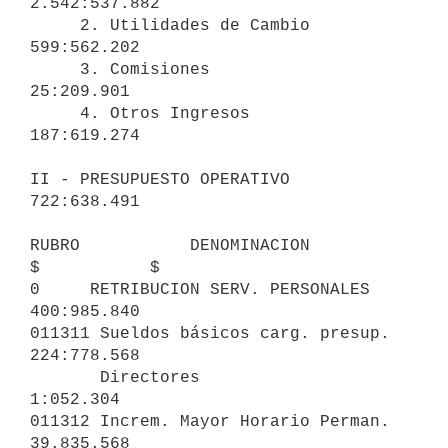
2.542:537.882

     2. Utilidades de Cambio                      
599:562.202

     3. Comisiones                                 
25:209.901

     4. Otros Ingresos                            
187:619.274

II - PRESUPUESTO OPERATIVO                                     
722:638.491

RUBRO           DENOMINACION                           
$           $

0     RETRIBUCION SERV. PERSONALES                             
400:985.840

011311 Sueldos básicos carg. presup.              
224:778.568

       Directores                                   
1:052.304

011312 Increm. Mayor Horario Perman.               
39.835.568
