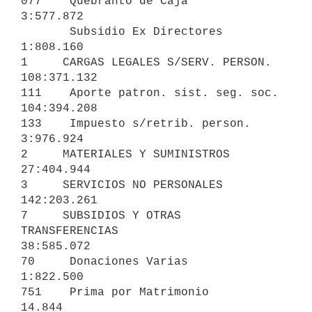
077    Quebranto de Caja                            
3:577.872

       Subsidio Ex Directores                       
1:808.160

1     CARGAS LEGALES S/SERV. PERSON.                           
108:371.132

111    Aporte patron. sist. seg. soc.             
104:394.208

133    Impuesto s/retrib. person.                   
3:976.924

2     MATERIALES Y SUMINISTROS                                  
27:404.944

3     SERVICIOS NO PERSONALES                                  
142:203.261

7     SUBSIDIOS Y OTRAS 
TRANSFERENCIAS                          
38:585.072

70     Donaciones Varias                            
1:822.500

751    Prima por Matrimonio                            
14.844
