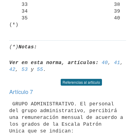
    33                            38

    34                            39

    35                            40 
(*)
Notas:
Ver en esta norma, artículos:
40
, 
41
, 
42
, 
53
 y 
55
Referencias al artículo
Artículo 7
 GRUPO ADMINISTRATIVO. El personal 
del grupo administrativo, percibirá 

una remuneración mensual de acuerdo a 
los grados de la Escala Patrón 

Unica que se indican:
