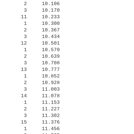
     2     10.106

     3     10.170

    11     10.233

     1     10.300

     2     10.367

     3     10.434

    12     10.501

     1     10.570

     2     10.639

     3     10.708

    13     10.777

     1     10.852

     2     10.928

     3     11.003

    14     11.078

     1     11.153

     2     11.227

     3     11.302

    15     11.376

     1     11.456
