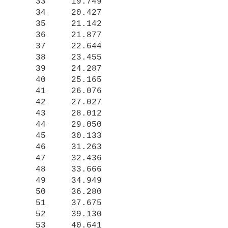
    33     19.749

    34     20.427

    35     21.142

    36     21.877

    37     22.644

    38     23.455

    39     24.287

    40     25.165

    41     26.076

    42     27.027

    43     28.012

    44     29.050

    45     30.133

    46     31.263

    47     32.436

    48     33.666

    49     34.949

    50     36.280

    51     37.675

    52     39.130

    53     40.641
