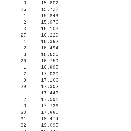
     3     15.602

    26     15.722

     1     15.849

     2     15.976

     3     16.103

    27     16.229

     1     16.362

     2     16.494

     3     16.626

    28     16.759

     1     16.895

     2     17.030

     3     17.166

    29     17.302

     1     17.447

     2     17.591

     3     17.736

    30     17.880

    31     18.474

    32     19.095
