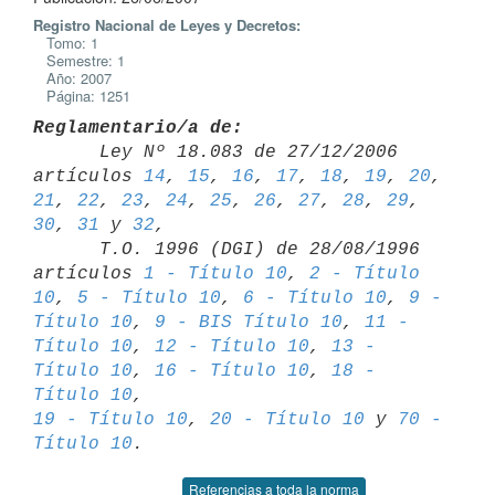
Registro Nacional de Leyes y Decretos:
Tomo: 1
Semestre: 1
Año: 2007
Página: 1251
Reglamentario/a de:

      Ley Nº 18.083 de 27/12/2006 
artículos 
14
, 
15
, 
16
, 
17
, 
18
, 
19
, 
20
, 
21
, 
22
, 
23
, 
24
, 
25
, 
26
, 
27
, 
28
, 
29
, 
30
, 
31
 y 
32
,

      T.O. 1996 (DGI) de 28/08/1996 
artículos 
1 - Título 10
, 
2 - Título 

10
, 
5 - Título 10
, 
6 - Título 10
, 
9 - 
Título 10
, 
9 - BIS Título 10
, 
11 - 

Título 10
, 
12 - Título 10
, 
13 - 
Título 10
, 
16 - Título 10
, 
18 - 
Título 10
19 - Título 10
, 
20 - Título 10
 y 
70 - 
Título 10
Referencias a toda la norma