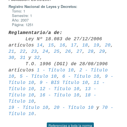
Registro Nacional de Leyes y Decretos:
Tomo: 1
Semestre: 1
Año: 2007
Página: 1251
Reglamentario/a de:

      Ley Nº 18.083 de 27/12/2006 
artículos 
14
, 
15
, 
16
, 
17
, 
18
, 
19
, 
20
, 
21
, 
22
, 
23
, 
24
, 
25
, 
26
, 
27
, 
28
, 
29
, 
30
, 
31
 y 
32
,

      T.O. 1996 (DGI) de 28/08/1996 
artículos 
1 - Título 10
, 
2 - Título 

10
, 
5 - Título 10
, 
6 - Título 10
, 
9 - 
Título 10
, 
9 - BIS Título 10
, 
11 - 

Título 10
, 
12 - Título 10
, 
13 - 
Título 10
, 
16 - Título 10
, 
18 - 
Título 10
19 - Título 10
, 
20 - Título 10
 y 
70 - 
Título 10
Referencias a toda la norma