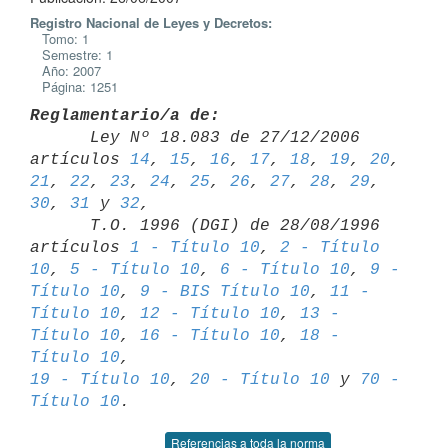
Registro Nacional de Leyes y Decretos:
Tomo: 1
Semestre: 1
Año: 2007
Página: 1251
Reglamentario/a de:

      Ley Nº 18.083 de 27/12/2006 
artículos 
14
, 
15
, 
16
, 
17
, 
18
, 
19
, 
20
, 
21
, 
22
, 
23
, 
24
, 
25
, 
26
, 
27
, 
28
, 
29
, 
30
, 
31
 y 
32
,

      T.O. 1996 (DGI) de 28/08/1996 
artículos 
1 - Título 10
, 
2 - Título 

10
, 
5 - Título 10
, 
6 - Título 10
, 
9 - 
Título 10
, 
9 - BIS Título 10
, 
11 - 

Título 10
, 
12 - Título 10
, 
13 - 
Título 10
, 
16 - Título 10
, 
18 - 
Título 10
19 - Título 10
, 
20 - Título 10
 y 
70 - 
Título 10
Referencias a toda la norma